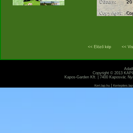
<< Elöző kép
<< Vi
Adat
Copyright © 2013 KAP
Kapos-Garden Kft.
|
7400
Kaposvár
,
Ny
|
Kert.lap.hu
Kertepites.la