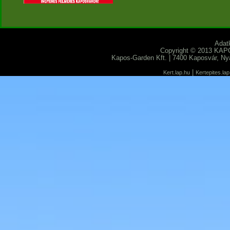
Adat
Copyright © 2013 KAP
Kapos-Garden Kft.
|
7400
Kaposvár
,
Ny
|
Kert.lap.hu
Kertepites.la